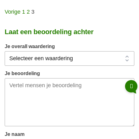
Site
Pagina
Pagina
Pagina
Vorige
1
2
3
beoordelingen
navigatie
Laat een beoordeling achter
Je overall waardering
Je beoordeling
Je naam