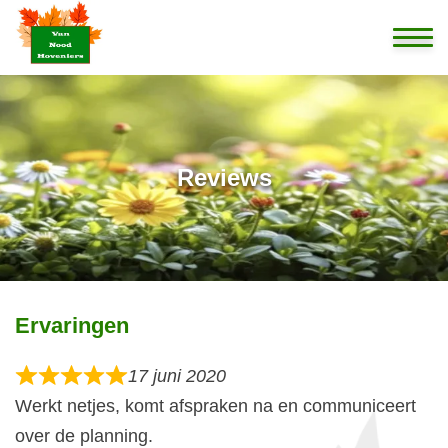
Home
Ontwerp
Reviews
Aanleg
Onderhoud
Ervaringen
Projecten
17 juni 2020
Over ons
Werkt netjes, komt afspraken na en communiceert
over de planning.
Contact