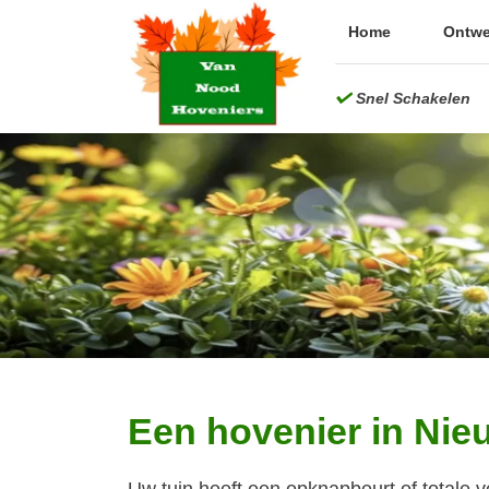
Home
Ontwe
Snel Schakelen
Home
Ontwerp
Aanleg
Onderhoud
Projecten
Over ons
Een hovenier in Nie
Contact