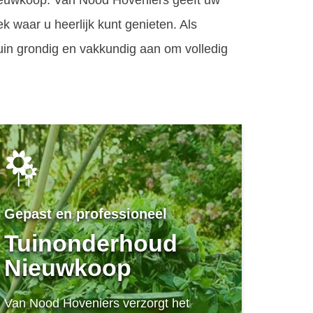
 Nieuwkoop. Van Nood Hoveniers geeft uw
k waar u heerlijk kunt genieten. Als
uin grondig en vakkundig aan om volledig
Gepast en professioneel
Tuinonderhoud
Nieuwkoop
Van Nood Hoveniers verzorgt het