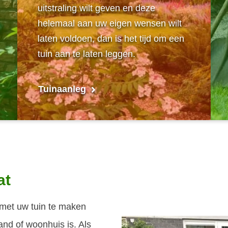
uitstraling wilt geven en deze
helemaal aan uw eigen wensen wilt
laten voldoen, dan is het tijd om een
tuin aan te laten leggen.
Tuinaanleg
at
e met uw tuin te maken
pand of woonhuis is. Als