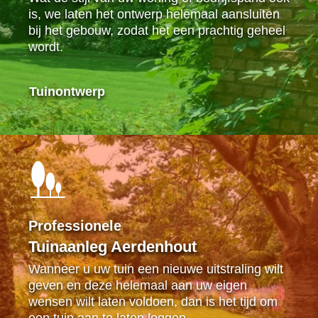
is, we laten het ontwerp helemaal aansluiten
bij het gebouw, zodat het een prachtig geheel
wordt.
Tuinontwerp
Professionele
Tuinaanleg Aerdenhout
Wanneer u uw tuin een nieuwe uitstraling wilt
geven en deze helemaal aan uw eigen
wensen wilt laten voldoen, dan is het tijd om