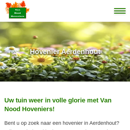
Home
Ontwerp
Hovenier Aerdenhout
Aanleg
Onderhoud
Projecten
Uw tuin weer in volle glorie met Van
Nood Hoveniers!
Over ons
Bent u op zoek naar een hovenier in Aerdenhout?
Contact