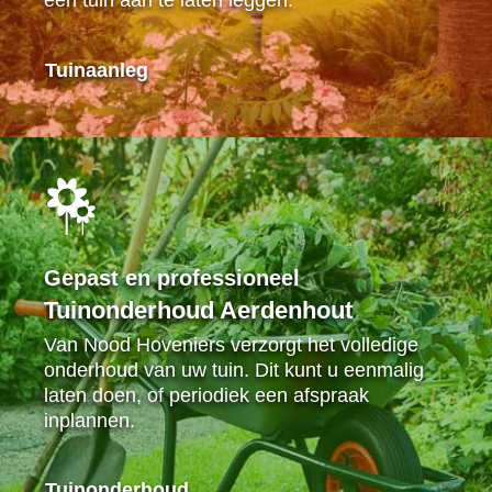
een tuin aan te laten leggen.
Tuinaanleg
Gepast en professioneel
Tuinonderhoud Aerdenhout
Van Nood Hoveniers verzorgt het volledige
onderhoud van uw tuin. Dit kunt u eenmalig
laten doen, of periodiek een afspraak
inplannen.
Tuinonderhoud